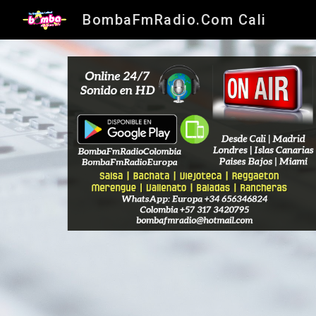
BombaFmRadio.Com Cali
Sk