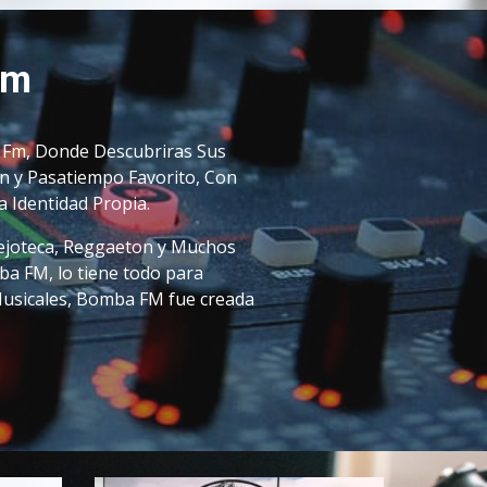
Fm
 Fm, Donde Descubriras Sus 
n y Pasatiempo Favorito, Con 
 Identidad Propia.
joteca, 
R
eggaeton y Muchos 
a FM, lo tiene todo para 
usicales
,
 Bomba FM fue creada 