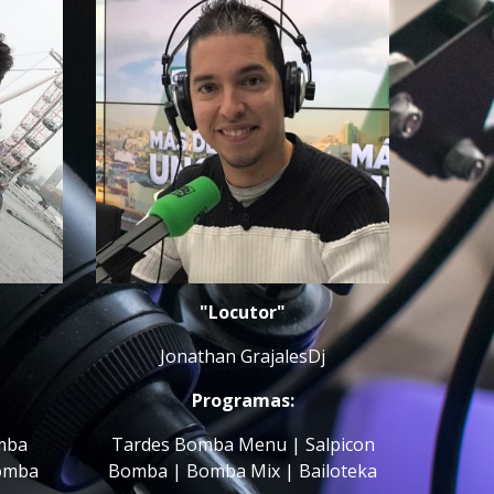
"Locutor"
Jonathan GrajalesDj
Programas:
mba 
 Tardes Bomba Menu | Salpicon 
omba 
Bomba | Bomba Mix | Bailoteka