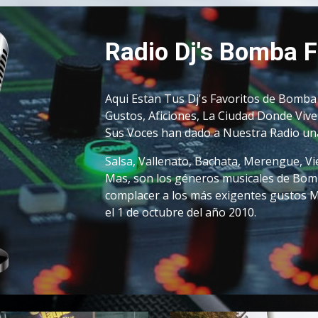
Radio Dj's Bomba 
Aqui Estan Tus Dj's Favoritos de Bomba
Gustos, Aficiones, La Ciudad Donde Vive
Sus Voces han dado a Nuestra Radio una
Salsa, Vallenato, Bachata, 
M
erengue, Vie
Mas, son los géneros musicales de Bomb
complacer a los más exigentes gustos M
el 1 de octubre del año 2010
.